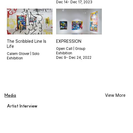
Dec 14- Dec 17, 2023
The Scribbled Line Is
EXPRESSION
Life
Open Call | Group
Exhibition
Calem Glover | Solo
Dec 9- Dec 24, 2022
Exhibition
Feb 11- Mar 5, 2023
Media
View More
Artist Interview