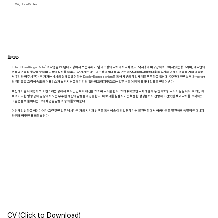
b. 1977, United States
Biography
Calem Glover(Kingscribbler) 의 작품은 80년대 가정에서 쓰는 수화기 옆 메모장의 낙서에서 시작됐다. 낙서장에 마구잡이로 그어져있는 동그라미, 대각선의
선들은 연속된 동작을 보이며 나름의 질서를 이룬다. 작가가는 어느 메모장에서나 볼 수 있는 이 낙서들에서 아름다움을 발견하고 자신의 손을 거쳐 예술로
써 우리와 마주시킨다. 작가가는 낙서의 형태로 표현하는 Doodle-Expressionism을 통해 자신의 작업세계를 구축하고 있는데, 90년대 후반 뉴욕 Street art
의 경험으로 그림에 속도와 퍼포먼스가 느껴지는 그래피티의 획과 미끄러지듯 흐르는 얇은 선들이 함께 드러나 밀도를 만들어낸다.
무언가 마음이 복잡하고 소란스러운 상태에 우리는 반복되게 선을 그으며 낙서를 한다. 그가 주목했던 수화기 옆에 놓인 메모장 낙서처럼 말이다. 작가는 외
부의 어떠한 영향 없이 일상에서 오는 무수한 자신의 감정들에 집중한다. 때로 뇌를 침잠시키는 복잡한 감정들까지 선명하고 산뜻한 색과 낙서를 끄적이듯
그은 선들로 풀어내는 그의 작업은 감정의 승화를 보여준다.
어딘가 엉성하고 어린아이가 그린 것만 같은 낙서가 작가의 시각과 선택을 통해 예술이 되었듯 작가는 불완벽함에서 아름다움을 발견하며 폭발적인 에너지
와 함께 따듯한 포용을 보인다
CV (Click to Download)