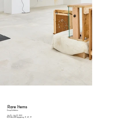
Rare Items
Group Exhibition
July 15 - July 29, 2022
ROY GALLERY Apgujeong, 1F, 4F, 7F