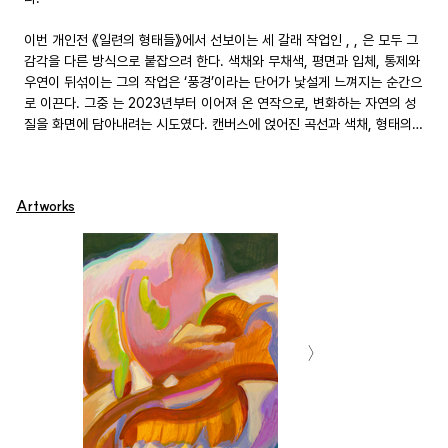
이번 개인전 《일련의 형태들》에서 선보이는 세 갈래 작업인 , , 은 모두 그 
감각을 다른 방식으로 붙잡으려 한다. 색채와 무채색, 평면과 입체, 통제와 
우연이 뒤섞이는 그의 작업은 ‘풍경’이라는 단어가 낯설게 느껴지는 순간으
로 이끈다. 그중 는 2023년부터 이어져 온 연작으로, 변화하는 자연의 성
질을 화면에 담아내려는 시도였다. 캔버스에 얹어진 곡선과 색채, 형태의 
리듬은 구체적인 자연물을 지시하지 않지만, 보는 이로 하여금 산의 깊이, 
구름의 가벼움, 열매의 생명력을 감지하게 한다. 그렇게 정진아의 화면은 
인식의 경계를 가볍게 넘어 “얼마나 산처럼 그려야 산으로 볼지”라는 질문
Artworks
을 던진다. 이 질문은 보이는 것과 보인다고 믿는 것 사이의 틈을 벌려내
며, 풍경이라는 구조를 해체하고 다시 짜 맞추는 것으로 이어진다. 그저 자
연물의 형태를 옮기는 것과는 차별화되는 이 작업은 자연이라는 대상이 성
립되는 시각적 조건과 인식의 구조를 더듬는 과정이다.

인식 구조에 대한 이러한 발상은, 동양화와 인터랙티브 텔레커뮤니케이션 
프로그램(Interactive Telecommunications Program)을 함께 전공
한 작가의 배경과 무관하지 않다. 그는 회화와 더불어, 풍경을 인식하게 하
는 요소들을 디지털 화면 속에 구축하는 실험을 꾸준히 이어왔다. 동양화
의 시점은 서양 회화의 일점투시와 달리, 시간성을 품은 채 이동하며 대상
과 관계를 맺는다. 디지털 네이티브 세대인 작가는 이 시간성을 디지털 환
경으로 옮겨오며, 또 다른 인식 방식을 모색해왔다. 2진법 세계에서 물체