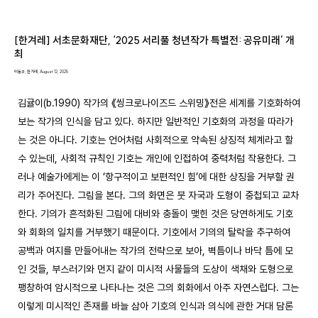
[한겨레] 서초문화재단, ‘2025 서리풀 청년작가 특별전: 공유미래’ 개
최
이동구, 한겨레, August 12, 2025
김귤이(b.1990) 작가의 《씽크로나이즈드 스위밍》전은 세계를 기호화하여 
보는 작가의 인식을 담고 있다. 하지만 일반적인 기호화의 과정을 따라가
는 것은 아니다. 기호는 언어처럼 사회적으로 약속된 상징적 체계라고 할 
수 있는데, 사회적 규칙인 기호는 개인에 인접하여 중력처럼 작용한다. 그
러나 예술가에게는 이 ‘항구적이고 보편적인 힘’에 대한 상징을 거부할 권
리가 주어진다. 그림을 본다. 그의 화면은 붓 자국과 도형이 중첩되고 교차
한다. 기의가 흔적화된 그림에 대비와 충돌이 맺힌 것은 당연하게도 기호
와 회화의 일치를 거부했기 때문이다. 기호에서 기의의 탈락을 추구하여 
공백과 여지를 만들어내는 작가의 전략으로 보아, 벽틈이나 바닥 틈에 모
인 것들, 부스러기와 먼지 같이 미시적 사물들의 도상이 색채와 도형으로 
팽창하여 암시적으로 나타나는 것은 그의 회화에서 아주 자연스럽다. 그는 
이렇게 미시적인 존재를 바늘 삼아 기호의 인식과 의식에 관한 거대 담론