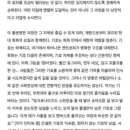
의 표피를 조금씩 찔러보는 것 같다. 하지만 심각해지지 않도록 경쾌하게 
순화한다. 어떤 지점에 맹렬히 도달하는 것이 아니라 그 과정을 더 낭만적
이고 귀엽게 수사한다. 

이 불분명한 과정은 그 자체로 즐길 수 있게 되며, 재현으로부터 유리된 현
대 회화의 성질과 함께한다. 기호는 회화 안에서 재현의 역할을 멈춘다. 기
호는 와해되고, 여기에서 튀어나온 엔트로피가 명확한 구조를 대체한다. 
회화는 기호 다음의 존재이며, 기호 자체를 주조하는 보다 근본적인 영역
에 있다. 이제 그림을 ‘읽어’본다. 빨간 동그라미, 연두 네모, 검고 꼬불꼬불
한 선… 사람들은 그러한 기표를 소환하여 중력 같은 기의를 떠올리며 인식
을 시도하겠지만 쉽게 길을 잃을 것이다. 그러나 이 방황은 박탈감이나 소
외 같은 사회현상에 대한 전형적인 반응을 유도하지는 않는다. 작가는 기
호 안에 주어진, 무한대의 출구로 이루어진 미로 찾기의 즐거움을 누리길 
바라는 것이다. “씽크로나이즈드 스위밍을 볼 때 발이 솟아오른 걸 보고 발
이 거꾸로 걷는듯한 낯섦을 느끼고, 오직 발과 물결만이 남은 기호로 그렸
습니다. 이게 제가 사물을 보고 캔버스로 옮겨오는 과정과 비슷한 것 같아
요.” (작가 인터뷰 중) 간결한 기호의 익숙함, 읽히지 않는 기호의 낯섦. 사