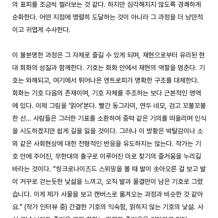
의 표피를 조금씩 찔러보는 것 같다. 하지만 심각해지지 않도록 경쾌하게 
순화한다. 어떤 지점에 맹렬히 도달하는 것이 아니라 그 과정을 더 낭만적
이고 귀엽게 수사한다. 

이 불분명한 과정은 그 자체로 즐길 수 있게 되며, 재현으로부터 유리된 현
대 회화의 성질과 함께한다. 기호는 회화 안에서 재현의 역할을 멈춘다. 기
호는 와해되고, 여기에서 튀어나온 엔트로피가 명확한 구조를 대체한다. 
회화는 기호 다음의 존재이며, 기호 자체를 주조하는 보다 근본적인 영역
에 있다. 이제 그림을 ‘읽어’본다. 빨간 동그라미, 연두 네모, 검고 꼬불꼬불
한 선… 사람들은 그러한 기표를 소환하여 중력 같은 기의를 떠올리며 인식
을 시도하겠지만 쉽게 길을 잃을 것이다. 그러나 이 방황은 박탈감이나 소
외 같은 사회현상에 대한 전형적인 반응을 유도하지는 않는다. 작가는 기
호 안에 주어진, 무한대의 출구로 이루어진 미로 찾기의 즐거움을 누리길 
바라는 것이다. “씽크로나이즈드 스위밍을 볼 때 발이 솟아오른 걸 보고 발
이 거꾸로 걷는듯한 낯섦을 느끼고, 오직 발과 물결만이 남은 기호로 그렸
습니다. 이게 제가 사물을 보고 캔버스로 옮겨오는 과정과 비슷한 것 같아
요.” (작가 인터뷰 중) 간결한 기호의 익숙함, 읽히지 않는 기호의 낯섦. 사