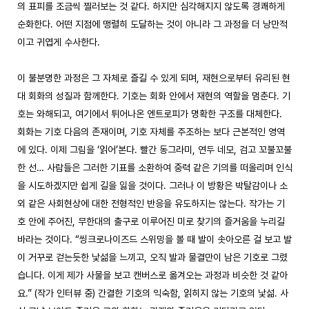
의 표피를 조금씩 찔러보는 것 같다. 하지만 심각해지지 않도록 경쾌하게 
순화한다. 어떤 지점에 맹렬히 도달하는 것이 아니라 그 과정을 더 낭만적
이고 귀엽게 수사한다. 

이 불분명한 과정은 그 자체로 즐길 수 있게 되며, 재현으로부터 유리된 현
대 회화의 성질과 함께한다. 기호는 회화 안에서 재현의 역할을 멈춘다. 기
호는 와해되고, 여기에서 튀어나온 엔트로피가 명확한 구조를 대체한다. 
회화는 기호 다음의 존재이며, 기호 자체를 주조하는 보다 근본적인 영역
에 있다. 이제 그림을 ‘읽어’본다. 빨간 동그라미, 연두 네모, 검고 꼬불꼬불
한 선… 사람들은 그러한 기표를 소환하여 중력 같은 기의를 떠올리며 인식
을 시도하겠지만 쉽게 길을 잃을 것이다. 그러나 이 방황은 박탈감이나 소
외 같은 사회현상에 대한 전형적인 반응을 유도하지는 않는다. 작가는 기
호 안에 주어진, 무한대의 출구로 이루어진 미로 찾기의 즐거움을 누리길 
바라는 것이다. “씽크로나이즈드 스위밍을 볼 때 발이 솟아오른 걸 보고 발
이 거꾸로 걷는듯한 낯섦을 느끼고, 오직 발과 물결만이 남은 기호로 그렸
습니다. 이게 제가 사물을 보고 캔버스로 옮겨오는 과정과 비슷한 것 같아
요.” (작가 인터뷰 중) 간결한 기호의 익숙함, 읽히지 않는 기호의 낯섦. 사