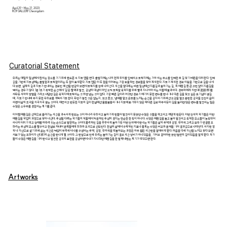
April 29 - May 21, 2023
ROY GALLERY Cheongdam
Curatorial Statement
우리는 매일의 일상에서 원하는 장소를 가기 위해 핸드폰 속 지도 앱을 연다. 출발지에는 나의 현재 위치를 입력하고 도착지에는 가야 하는 주소를 입력한 후 길 찾기 버튼을 터치한다. 입력
값을 기반해 지도상에는 출발점과 도착점이라는 두 점이 표시된다. 지도 앱은 이 두 점을 이어주는 가장 효율적인 경로들을 찾아 제시한다. 지도가 제시한 경로 이동을 기반으로 길을 나서
다 보면, 실제의 길과 지도가 안내하는 경로인 색 선을 번갈아 보면서 도착지를 향해 나아간다. 시간을 앞다투는 바쁜 일상에선 지름길과 돌아가는 길, 즉 에움길 중 큰 고민 없이 지름길을
택하는 경우가 많다. 1분 1초가 촉박한 순간에서 ‘길’은 탐색과 발견, 감상의 대상이 아닌 오직 도착할 목적지를 위해 빨리 지나쳐야 하는 허들에 불과하다. 경주마에게 차안대(遮眼帶)를
씌우듯 시야의 양옆을 가리고 내달린 길은 목적지에 도착하는 것 외엔 남는 것이 없다. 가장 빠른 길이라 여겼던 경로가 예기치 못한 변수를 만나거나 다른 길을 찾고 싶은 호기심이 생길
때, 지도가 안내해 주지 못한 우회로를 개척하기도 한다. 무언가 놓친 것은 없는지, 보고 듣고, 냄새를 맡고 온도를 느끼는 순간을 감지하기 위해선 오감을 열고 충만한 감각을 천천히 음미
하면서 삶의 조각을 차곡차곡 쌓는 것이다. 매끈하고 반듯한 지도의 길이 현실에선 울퉁불퉁하거나 지도에 표기되지 않은 막다른 길로 마주하듯이 길을 둘러싼 많은 변수를 발견하는 일은
수많은 소우주를 경험하는 계기를 준다.
이처럼 에움길은 선적으로 흘러가는 시간을 과속하게 만드는 것이 아니라 우회하고 돌아가게 만들어 발견하지 못했던 수많은 것들을 재고하고 깨닫게 만든다. 이번 전시의 작가들은 이런
에움길을 작업의 과정으로 찾아 나선다. 추상을 다루는 작가들의 작품에서 직관적인 추상의 경지는 단순한 한 획이 아니다. 수많은 에움길을 돌고 돌아 발견하고 축적한 요소들이 농축되어
하나의 터치가 되고 형태를 마무리 짓는 손짓으로 발현되는 것이다.물리적인 길을 꿋꿋하게 돌아가듯 이번 전시에서 만나는 작가들은 삶의 추억과 감정, 무의식 그리고 모두가 연결된 조
화라는 추상적 요소를 탐구하고 현실로 꺼내어 관객들에게 회화와 조각으로 선보인다. 현실의 삶에서 구체적인 지표나 통계는 수많은 비교와 분석을 거쳐 결과값으로 나타난다. 하지만 정
작 나 자신으로 살기 위해 쏟는 시간은 턱없이 부족해서 나를 구성하는 추억, 감정, 무의식을 되돌아보는 과정은 아주 짧은 시간만을 할애하게 된다. 마음을 다해 자신을 느끼고 찾다 보면
서로가 닿는 조화이자 선(禪)의 순간을 만나게 될 것이다. 그 만남으로 인해 우리는 돌아가는 길이 결코 시간 낭비가 아니었음을, 기어코 걸어야만 했던 필연의 길이었음을 알게 된다. 작가
들이 수많은 에움길을 거쳐 만나고 발견한 감각의 표현을 감상하면서 내가 지나쳤던 에움길을 한 발짝 내딛는 계기가 되었으면 한다.
Artworks