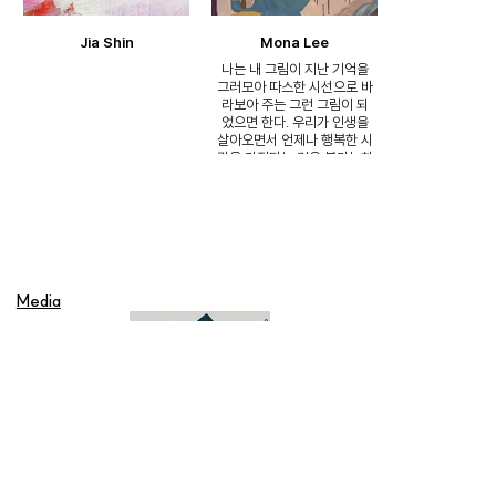
Jia Shin
Mona Lee
나는 내 그림이 지난 기억을
그러모아 따스한 시선으로 바
라보아 주는 그런 그림이 되
었으면 한다. 우리가 인생을
살아오면서 언제나 행복한 시
간을 가진다는 것은 불가능하
다. 오늘 하루가 좋았으면 내
일 하루는 시간이 느리게 갈
수도 있고, 올해가 힘들었다
면 내년에는 기쁜 일들이 생
길 수도 있는 것이 우리의 삶
이다. 이렇게, 즐거움과 슬픔
이 교차되는 오늘들은 다시
Media
어제들이 되어간다. 나는 그
지나간 시간을 마음에 옮기
고, 그 추억 가득한 시간들을
캔버스에 옮겨 놓는다. 이런
여과 과정을 거쳐서, 지난날
들을 담은 색깔들을 캔버스에
햇빛처럼 그늘처럼 보슬비처
럼 함박눈처럼 풀어 놓는다는
게 쉽지만은 않다. 그렇지만
아티스트라는 직업을 가진 사
람들은 저마다 자기 삶의 이
야기들을 그림, 글, 음악으로