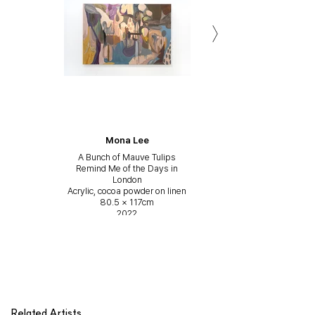
Yeonjin Kim
Yeonjin Kim
Yeonjin Kim
Yeonjin Kim
Yeonjin Kim
Yeonjin Kim
Yeonjin Kim
Yeonjin Kim
Yeonjin Kim
Yeonjin Kim
Yeonjin Kim
Yeonjin Kim
Yeonjin Kim
Yeonjin Kim
Yeonjin Kim
Lacey Kim
Lacey Kim
Lacey Kim
Lacey Kim
Lacey Kim
Mona Lee
Mona Lee
Mona Lee
Mona Lee
Mona Lee
Mona Lee
Mona Lee
Mona Lee
Mona Lee
Mona Lee
Jia Shin
Jia Shin
Jia Shin
Jia Shin
Jia Shin
A Bunch of Mauve Tulips
A Bunch of Mauve Tulips
A Bunch of Mauve Tulips
A Bunch of Mauve Tulips
A Bunch of Mauve Tulips
I Waited Rain to Ease off
I Waited Rain to Ease off
I Waited Rain to Ease off
I Waited Rain to Ease off
I Waited Rain to Ease off
(L) Pink Caffein_5
いけばな:이케바나
(L) Pink Caffein_5
いけばな:이케바나
(L) Pink Caffein_5
いけばな:이케바나
(L) Pink Caffein_5
いけばな:이케바나
(L) Pink Caffein_5
いけばな:이케바나
Merry Christmas
Merry Christmas
Merry Christmas
Merry Christmas
Merry Christmas
Abstraction
Abstraction
Abstraction
Abstraction
Abstraction
Nearly 3
Nearly 3
Nearly 3
Nearly 3
Nearly 3
Acrylic, oil pastel, charcoal on
Acrylic, oil pastel, charcoal on
Acrylic, oil pastel, charcoal on
Acrylic, oil pastel, charcoal on
Acrylic, oil pastel, charcoal on
Acrylic, cinnamon powder on
Acrylic, cinnamon powder on
Acrylic, cinnamon powder on
Acrylic, cinnamon powder on
Acrylic, cinnamon powder on
Remind Me of the Days in
Remind Me of the Days in
Remind Me of the Days in
Remind Me of the Days in
Remind Me of the Days in
Heat-resistant glass
Heat-resistant glass
Heat-resistant glass
Heat-resistant glass
Heat-resistant glass
Heat-resistant glass
Heat-resistant glass
Heat-resistant glass
Heat-resistant glass
Heat-resistant glass
Heat-resistant glass
Heat-resistant glass
Heat-resistant glass
Heat-resistant glass
Heat-resistant glass
Oil on canvas
Oil on canvas
Oil on canvas
Oil on canvas
Oil on canvas
50 × 30 × 30cm
50 × 30 × 30cm
50 × 30 × 30cm
50 × 30 × 30cm
50 × 30 × 30cm
37 × 30 × 40cm
37 × 30 × 40cm
37 × 30 × 40cm
37 × 30 × 40cm
37 × 30 × 40cm
16 × 45 × 45cm
16 × 45 × 45cm
16 × 45 × 45cm
16 × 45 × 45cm
16 × 45 × 45cm
45.5 × 45.5cm
45.5 × 45.5cm
45.5 × 45.5cm
45.5 × 45.5cm
45.5 × 45.5cm
pillow cover
pillow cover
pillow cover
pillow cover
pillow cover
London
London
London
London
London
canvas
canvas
canvas
canvas
canvas
Acrylic, cocoa powder on linen
Acrylic, cocoa powder on linen
Acrylic, cocoa powder on linen
Acrylic, cocoa powder on linen
Acrylic, cocoa powder on linen
53 × 65cm
53 × 65cm
53 × 65cm
53 × 65cm
53 × 65cm
91 × 91cm
91 × 91cm
91 × 91cm
91 × 91cm
91 × 91cm
2023
2023
2023
2023
2023
2023
2023
2023
2023
2023
2023
2023
2023
2023
2023
2022
2022
2022
2022
2022
80.5 × 117cm
80.5 × 117cm
80.5 × 117cm
80.5 × 117cm
80.5 × 117cm
2023
2023
2023
2023
2023
2022
2022
2022
2022
2022
2022
2022
2022
2022
2022
(R) Pink Caffein_2
(R) Pink Caffein_2
(R) Pink Caffein_2
(R) Pink Caffein_2
(R) Pink Caffein_2
Mixed media on canvas
Mixed media on canvas
Mixed media on canvas
Mixed media on canvas
Mixed media on canvas
91 × 91cm
91 × 91cm
91 × 91cm
91 × 91cm
91 × 91cm
2022
2022
2022
2022
2022
Related Artists