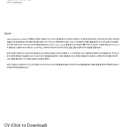
b. 1977, United States
Biography
Calem Glover(Kingscribbler) 의 작품은 80년대 가정에서 쓰는 수화기 옆 메모장의 낙서에서 시작됐다. 낙서장에 마구잡이로 그어져있는 동그라미, 대각선의
선들은 연속된 동작을 보이며 나름의 질서를 이룬다. 작가가는 어느 메모장에서나 볼 수 있는 이 낙서들에서 아름다움을 발견하고 자신의 손을 거쳐 예술로
써 우리와 마주시킨다. 작가가는 낙서의 형태로 표현하는 Doodle-Expressionism을 통해 자신의 작업세계를 구축하고 있는데, 90년대 후반 뉴욕 Street art
의 경험으로 그림에 속도와 퍼포먼스가 느껴지는 그래피티의 획과 미끄러지듯 흐르는 얇은 선들이 함께 드러나 밀도를 만들어낸다.
무언가 마음이 복잡하고 소란스러운 상태에 우리는 반복되게 선을 그으며 낙서를 한다. 그가 주목했던 수화기 옆에 놓인 메모장 낙서처럼 말이다. 작가는 외
부의 어떠한 영향 없이 일상에서 오는 무수한 자신의 감정들에 집중한다. 때로 뇌를 침잠시키는 복잡한 감정들까지 선명하고 산뜻한 색과 낙서를 끄적이듯
그은 선들로 풀어내는 그의 작업은 감정의 승화를 보여준다.
어딘가 엉성하고 어린아이가 그린 것만 같은 낙서가 작가의 시각과 선택을 통해 예술이 되었듯 작가는 불완벽함에서 아름다움을 발견하며 폭발적인 에너지
와 함께 따듯한 포용을 보인다
CV (Click to Download)