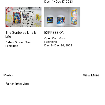
Dec 14- Dec 17, 2023
The Scribbled Line Is
EXPRESSION
Life
Open Call | Group
Exhibition
Calem Glover | Solo
Dec 9- Dec 24, 2022
Exhibition
Feb 11- Mar 5, 2023
Media
View More
Artist Interview