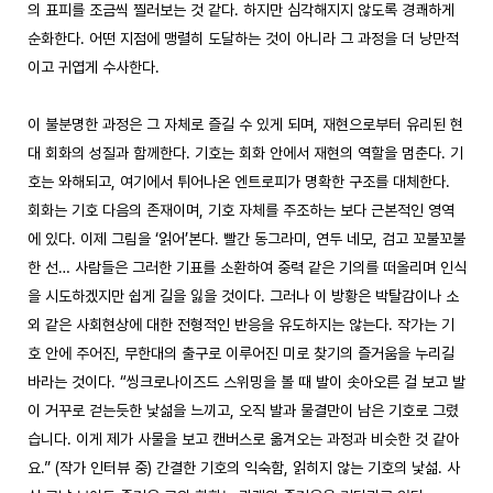
의 표피를 조금씩 찔러보는 것 같다. 하지만 심각해지지 않도록 경쾌하게 
순화한다. 어떤 지점에 맹렬히 도달하는 것이 아니라 그 과정을 더 낭만적
이고 귀엽게 수사한다. 

이 불분명한 과정은 그 자체로 즐길 수 있게 되며, 재현으로부터 유리된 현
대 회화의 성질과 함께한다. 기호는 회화 안에서 재현의 역할을 멈춘다. 기
호는 와해되고, 여기에서 튀어나온 엔트로피가 명확한 구조를 대체한다. 
회화는 기호 다음의 존재이며, 기호 자체를 주조하는 보다 근본적인 영역
에 있다. 이제 그림을 ‘읽어’본다. 빨간 동그라미, 연두 네모, 검고 꼬불꼬불
한 선… 사람들은 그러한 기표를 소환하여 중력 같은 기의를 떠올리며 인식
을 시도하겠지만 쉽게 길을 잃을 것이다. 그러나 이 방황은 박탈감이나 소
외 같은 사회현상에 대한 전형적인 반응을 유도하지는 않는다. 작가는 기
호 안에 주어진, 무한대의 출구로 이루어진 미로 찾기의 즐거움을 누리길 
바라는 것이다. “씽크로나이즈드 스위밍을 볼 때 발이 솟아오른 걸 보고 발
이 거꾸로 걷는듯한 낯섦을 느끼고, 오직 발과 물결만이 남은 기호로 그렸
습니다. 이게 제가 사물을 보고 캔버스로 옮겨오는 과정과 비슷한 것 같아
요.” (작가 인터뷰 중) 간결한 기호의 익숙함, 읽히지 않는 기호의 낯섦. 사