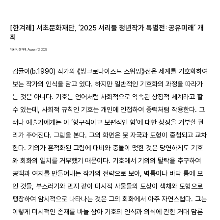
[한겨레] 서초문화재단, ‘2025 서리풀 청년작가 특별전: 공유미래’ 개
최
이동구, 한겨레, August 12, 2025
김귤이(b.1990) 작가의 《씽크로나이즈드 스위밍》전은 세계를 기호화하여 
보는 작가의 인식을 담고 있다. 하지만 일반적인 기호화의 과정을 따라가
는 것은 아니다. 기호는 언어처럼 사회적으로 약속된 상징적 체계라고 할 
수 있는데, 사회적 규칙인 기호는 개인에 인접하여 중력처럼 작용한다. 그
러나 예술가에게는 이 ‘항구적이고 보편적인 힘’에 대한 상징을 거부할 권
리가 주어진다. 그림을 본다. 그의 화면은 붓 자국과 도형이 중첩되고 교차
한다. 기의가 흔적화된 그림에 대비와 충돌이 맺힌 것은 당연하게도 기호
와 회화의 일치를 거부했기 때문이다. 기호에서 기의의 탈락을 추구하여 
공백과 여지를 만들어내는 작가의 전략으로 보아, 벽틈이나 바닥 틈에 모
인 것들, 부스러기와 먼지 같이 미시적 사물들의 도상이 색채와 도형으로 
팽창하여 암시적으로 나타나는 것은 그의 회화에서 아주 자연스럽다. 그는 
이렇게 미시적인 존재를 바늘 삼아 기호의 인식과 의식에 관한 거대 담론