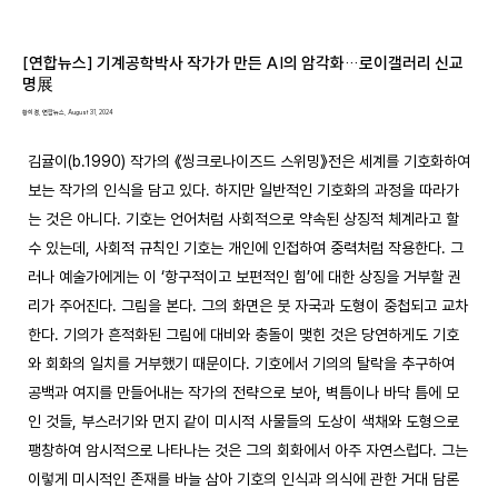
[연합뉴스] 기계공학박사 작가가 만든 AI의 암각화…로이갤러리 신교
명展
황희경, 연합뉴스, August 31, 2024
김귤이(b.1990) 작가의 《씽크로나이즈드 스위밍》전은 세계를 기호화하여 
보는 작가의 인식을 담고 있다. 하지만 일반적인 기호화의 과정을 따라가
는 것은 아니다. 기호는 언어처럼 사회적으로 약속된 상징적 체계라고 할 
수 있는데, 사회적 규칙인 기호는 개인에 인접하여 중력처럼 작용한다. 그
러나 예술가에게는 이 ‘항구적이고 보편적인 힘’에 대한 상징을 거부할 권
리가 주어진다. 그림을 본다. 그의 화면은 붓 자국과 도형이 중첩되고 교차
한다. 기의가 흔적화된 그림에 대비와 충돌이 맺힌 것은 당연하게도 기호
와 회화의 일치를 거부했기 때문이다. 기호에서 기의의 탈락을 추구하여 
공백과 여지를 만들어내는 작가의 전략으로 보아, 벽틈이나 바닥 틈에 모
인 것들, 부스러기와 먼지 같이 미시적 사물들의 도상이 색채와 도형으로 
팽창하여 암시적으로 나타나는 것은 그의 회화에서 아주 자연스럽다. 그는 
이렇게 미시적인 존재를 바늘 삼아 기호의 인식과 의식에 관한 거대 담론