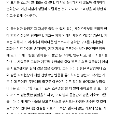
의 표피를 조금씩 찔러보는 것 같다. 하지만 심각해지지 않도록 경쾌하게 
순화한다. 어떤 지점에 맹렬히 도달하는 것이 아니라 그 과정을 더 낭만적
이고 귀엽게 수사한다. 

이 불분명한 과정은 그 자체로 즐길 수 있게 되며, 재현으로부터 유리된 현
대 회화의 성질과 함께한다. 기호는 회화 안에서 재현의 역할을 멈춘다. 기
호는 와해되고, 여기에서 튀어나온 엔트로피가 명확한 구조를 대체한다. 
회화는 기호 다음의 존재이며, 기호 자체를 주조하는 보다 근본적인 영역
에 있다. 이제 그림을 ‘읽어’본다. 빨간 동그라미, 연두 네모, 검고 꼬불꼬불
한 선… 사람들은 그러한 기표를 소환하여 중력 같은 기의를 떠올리며 인식
을 시도하겠지만 쉽게 길을 잃을 것이다. 그러나 이 방황은 박탈감이나 소
외 같은 사회현상에 대한 전형적인 반응을 유도하지는 않는다. 작가는 기
호 안에 주어진, 무한대의 출구로 이루어진 미로 찾기의 즐거움을 누리길 
바라는 것이다. “씽크로나이즈드 스위밍을 볼 때 발이 솟아오른 걸 보고 발
이 거꾸로 걷는듯한 낯섦을 느끼고, 오직 발과 물결만이 남은 기호로 그렸
습니다. 이게 제가 사물을 보고 캔버스로 옮겨오는 과정과 비슷한 것 같아
요.” (작가 인터뷰 중) 간결한 기호의 익숙함, 읽히지 않는 기호의 낯섦. 사