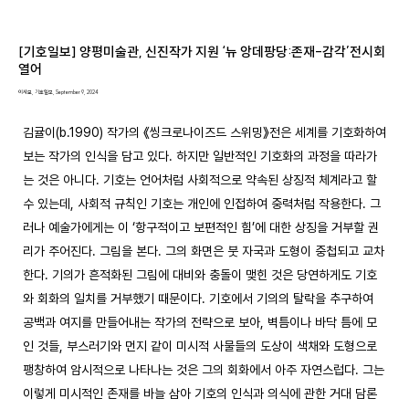
[기호일보] 양평미술관, 신진작가 지원 ‘뉴 앙데팡당:존재-감각’전시회
열어
이시모, 기호일보, September 9, 2024
김귤이(b.1990) 작가의 《씽크로나이즈드 스위밍》전은 세계를 기호화하여 
보는 작가의 인식을 담고 있다. 하지만 일반적인 기호화의 과정을 따라가
는 것은 아니다. 기호는 언어처럼 사회적으로 약속된 상징적 체계라고 할 
수 있는데, 사회적 규칙인 기호는 개인에 인접하여 중력처럼 작용한다. 그
러나 예술가에게는 이 ‘항구적이고 보편적인 힘’에 대한 상징을 거부할 권
리가 주어진다. 그림을 본다. 그의 화면은 붓 자국과 도형이 중첩되고 교차
한다. 기의가 흔적화된 그림에 대비와 충돌이 맺힌 것은 당연하게도 기호
와 회화의 일치를 거부했기 때문이다. 기호에서 기의의 탈락을 추구하여 
공백과 여지를 만들어내는 작가의 전략으로 보아, 벽틈이나 바닥 틈에 모
인 것들, 부스러기와 먼지 같이 미시적 사물들의 도상이 색채와 도형으로 
팽창하여 암시적으로 나타나는 것은 그의 회화에서 아주 자연스럽다. 그는 
이렇게 미시적인 존재를 바늘 삼아 기호의 인식과 의식에 관한 거대 담론