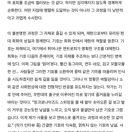
의 표피를 조금씩 찔러보는 것 같다. 하지만 심각해지지 않도록 경쾌하게 
순화한다. 어떤 지점에 맹렬히 도달하는 것이 아니라 그 과정을 더 낭만적
이고 귀엽게 수사한다. 

이 불분명한 과정은 그 자체로 즐길 수 있게 되며, 재현으로부터 유리된 현
대 회화의 성질과 함께한다. 기호는 회화 안에서 재현의 역할을 멈춘다. 기
호는 와해되고, 여기에서 튀어나온 엔트로피가 명확한 구조를 대체한다. 
회화는 기호 다음의 존재이며, 기호 자체를 주조하는 보다 근본적인 영역
에 있다. 이제 그림을 ‘읽어’본다. 빨간 동그라미, 연두 네모, 검고 꼬불꼬불
한 선… 사람들은 그러한 기표를 소환하여 중력 같은 기의를 떠올리며 인식
을 시도하겠지만 쉽게 길을 잃을 것이다. 그러나 이 방황은 박탈감이나 소
외 같은 사회현상에 대한 전형적인 반응을 유도하지는 않는다. 작가는 기
호 안에 주어진, 무한대의 출구로 이루어진 미로 찾기의 즐거움을 누리길 
바라는 것이다. “씽크로나이즈드 스위밍을 볼 때 발이 솟아오른 걸 보고 발
이 거꾸로 걷는듯한 낯섦을 느끼고, 오직 발과 물결만이 남은 기호로 그렸
습니다. 이게 제가 사물을 보고 캔버스로 옮겨오는 과정과 비슷한 것 같아
요.” (작가 인터뷰 중) 간결한 기호의 익숙함, 읽히지 않는 기호의 낯섦. 사