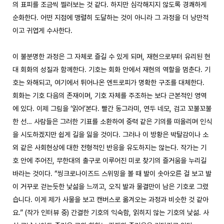
의 표피를 조금씩 찔러보는 것 같다. 하지만 심각해지지 않도록 경쾌하게 
순화한다. 어떤 지점에 맹렬히 도달하는 것이 아니라 그 과정을 더 낭만적
이고 귀엽게 수사한다. 

이 불분명한 과정은 그 자체로 즐길 수 있게 되며, 재현으로부터 유리된 현
대 회화의 성질과 함께한다. 기호는 회화 안에서 재현의 역할을 멈춘다. 기
호는 와해되고, 여기에서 튀어나온 엔트로피가 명확한 구조를 대체한다. 
회화는 기호 다음의 존재이며, 기호 자체를 주조하는 보다 근본적인 영역
에 있다. 이제 그림을 ‘읽어’본다. 빨간 동그라미, 연두 네모, 검고 꼬불꼬불
한 선… 사람들은 그러한 기표를 소환하여 중력 같은 기의를 떠올리며 인식
을 시도하겠지만 쉽게 길을 잃을 것이다. 그러나 이 방황은 박탈감이나 소
외 같은 사회현상에 대한 전형적인 반응을 유도하지는 않는다. 작가는 기
호 안에 주어진, 무한대의 출구로 이루어진 미로 찾기의 즐거움을 누리길 
바라는 것이다. “씽크로나이즈드 스위밍을 볼 때 발이 솟아오른 걸 보고 발
이 거꾸로 걷는듯한 낯섦을 느끼고, 오직 발과 물결만이 남은 기호로 그렸
습니다. 이게 제가 사물을 보고 캔버스로 옮겨오는 과정과 비슷한 것 같아
요.” (작가 인터뷰 중) 간결한 기호의 익숙함, 읽히지 않는 기호의 낯섦. 사