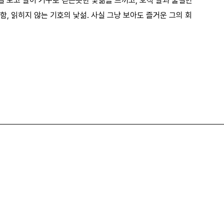
걸 보고 발이 거꾸로 걷는듯한 낯섦을 느끼고, 오직 발과 물결만
함, 읽히지 않는 기호의 낯섦. 사실 그냥 보아도 즐거운 그의 회