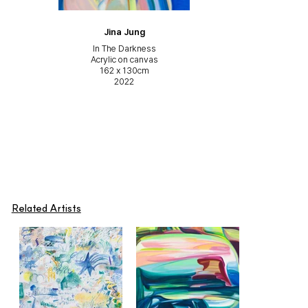
그림2.jpgaGyul.E Kim
Jeonghyun Ha
Jeonghyun Ha
Jeonghyun Ha
Jeonghyun Ha
Jeonghyun Ha
Jeonghyun Ha
Jeonghyun Ha
Jeonghyun Ha
Jeonghyun Ha
Jeonghyun Ha
Jeonghyun Ha
Jeonghyun Ha
Jeonghyun Ha
Gyul.E Kim
Gyul.E Kim
Gyul.E Kim
Gyul.E Kim
Gyul.E Kim
Gyul.E Kim
Gyul.E Kim
Gyul.E Kim
Gyul.E Kim
Jina Jung
Jina Jung
Draw Without Drawing 172-3
Draw Without Drawing 172-2
Draw Without Drawing 172-1
Draw Without Drawing 168
Draw Without Drawing 169
Draw Without Drawing 135
Draw Without Drawing 134
Draw Without Drawing 124
Draw Without Drawing 120
Draw Without Drawing 132
Draw Without Drawing 119
Draw Without Drawing 131
Draw Without Drawing 171
이리저리 유영하는 모양 2
Landscape Elements
수평선 기호 6-1였던 것
기호가 지나간 자리 4
솟아오름 연구 드로잉
솟아오름 연구 드로잉
In The Darkness
유실된 데이터 4
거꾸로 펼친 산
파랑이 샘솟아
솟아오름 그림
솟아오름 그림
Oil, acrylic, paint spray, pastel on
Acrylic, paint, paper, sticker, clay
Oil color, oil bar and pastel on
Oil color, oil bar and pastel on
Oil color, oil bar and pastel on
Oil color, oil bar and pastel on
Oil color, oil bar and pastel on
Oil color, oil bar and pastel on
Oil color, oil bar and pastel on
Oil, acrylic, paint on paper
Oil, acrylic on canvas
Acrylic on canvas
Acrylic on canvas
Acrylic on canvas
Acrylic on canvas
Acrylic on canvas
Acrylic on paper
Acrylic on paper
Acrylic on paper
Oil on canvas
Oil on canvas
Oil on canvas
Oil on canvas
Oil on canvas
Oil on canvas
80.3 x 80.3cm
80.3 x 80.3cm
45.5 x 45.5cm
162 x 130cm
151 x 105cm
81.5 x 98cm
29.7 x 21cm
91 x 116cm
64 x 47cm
64 x 47cm
64 x 47cm
22 x 39cm
36 x 27cm
36 x 27cm
91 x 91cm
22 x 22cm
on vinyl
canvas
canvas
canvas
canvas
canvas
canvas
canvas
paper
24.2 x 33.4cm
24.2 x 33.4cm
31.8 x 31.8cm
31.8 x 31.8cm
69.5 x 68cm
150 x 192cm
130 x 162cm
144 x 88cm
144 x 88cm
2024
2024
2024
2024
2024
2024
2024
2023
2023
2020
2020
2020
2020
2023
2022
2022
2023
2022
2022
2022
2022
2022
2022
2022
2021
Related Artists